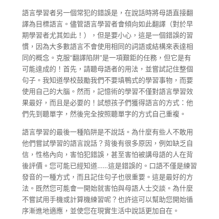
語言學習者另一個常犯的錯誤是，在說話時將母語直接翻
譯為目標語言。儘管語言學習者會傾向如此翻譯（對於早
期學習者尤其如此！），但是要小心，這是一個錯誤的習
慣，因為大多數語言不會使用相同的詞語或結構來表達相
同的概念。克服“翻譯陷阱”是一項艱鉅的任務，但它是有
可能達成的！首先，請聽母語者的用法，並嘗試記住整個
句子。我知道學校鼓勵我們不要填鴨式的學習事物，而要
使用自己的大腦。然而，記憶術的學習不僅對語言學習效
果最好，而且是必要的！試想孩子們獲得語言的方式：他
們先到聽單字，然後完全按照聽單字的方式自己重複。
語言學習的最後一種陷阱是不說話。為什麼有些人不敢用
他們嘗試學習的語言說話？背後有很多原因，例如缺乏自
信，性格內向，害怕犯錯誤，甚至害怕被講母語的人在背
後評價。您可能已經知道……這是錯誤的。口語不僅是練習
發音的一種方式，而且記住句子也很重要。這是最好的方
法。既然您可能會一開始就害怕與母語人士交談。為什麼
不嘗試用手機或計算機練習呢？也許這可以幫助您開始循
序漸進地適應，並使您在現實生活中說話更加自在。