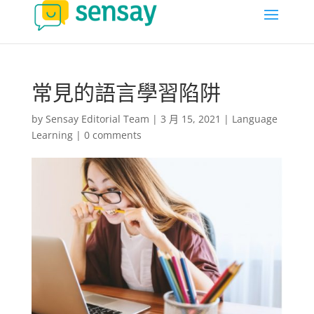
常見的語言學習陷阱
by
Sensay Editorial Team
|
3 月 15, 2021
|
Language
Learning
|
0 comments