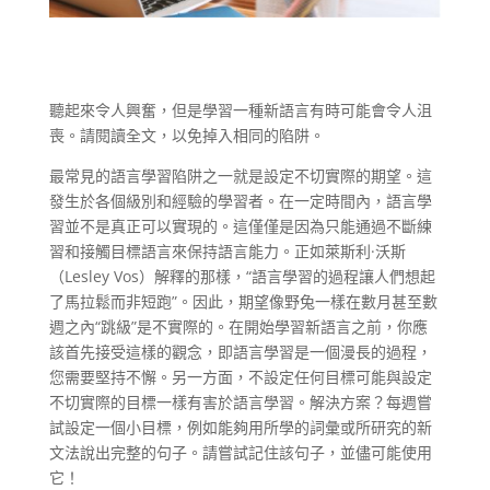
聽起來令人興奮，但是學習一種新語言有時可能會令人沮
喪。請閱讀全文，以免掉入相同的陷阱。
最常見的語言學習陷阱之一就是設定不切實際的期望。這
發生於各個級別和經驗的學習者。在一定時間內，語言學
習並不是真正可以實現的。這僅僅是因為只能通過不斷練
習和接觸目標語言來保持語言能力。正如萊斯利·沃斯
（Lesley Vos）解釋的那樣，“語言學習的過程讓人們想起
了馬拉鬆而非短跑”。因此，期望像野兔一樣在數月甚至數
週之內“跳級”是不實際的。在開始學習新語言之前，你應
該首先接受這樣的觀念，即語言學習是一個漫長的過程，
您需要堅持不懈。另一方面，不設定任何目標可能與設定
不切實際的目標一樣有害於語言學習。解決方案？每週嘗
試設定一個小目標，例如能夠用所學的詞彙或所研究的新
文法說出完整的句子。請嘗試記住該句子，並儘可能使用
它！