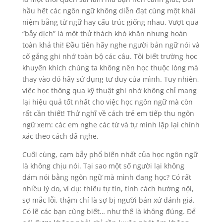
hầu hết các ngôn ngữ không diễn đạt cùng một khái
niệm bằng từ ngữ hay cấu trúc giống nhau. Vượt qua
“bẫy dịch” là một thử thách khó khăn nhưng hoàn
toàn khả thi! Đầu tiên hãy nghe người bản ngữ nói và
cố gắng ghi nhớ toàn bộ các câu. Tôi biết trường học
khuyến khích chúng ta không nên học thuộc lòng mà
thay vào đó hãy sử dụng tư duy của mình. Tuy nhiên,
việc học thông qua kỹ thuật ghi nhớ không chỉ mang
lại hiệu quả tốt nhất cho việc học ngôn ngữ mà còn
rất cần thiết! Thử nghĩ về cách trẻ em tiếp thu ngôn
ngữ xem: các em nghe các từ và tự mình lặp lại chính
xác theo cách đã nghe.
Cuối cùng, cạm bẫy phổ biến nhất của học ngôn ngữ
là không chịu nói. Tại sao một số người lại không
dám nói bằng ngôn ngữ mà mình đang học? Có rất
nhiều lý do, ví dụ: thiếu tự tin, tính cách hướng nội,
sợ mắc lỗi, thậm chí là sợ bị người bản xứ đánh giá.
Có lẽ các bạn cũng biết… như thế là không đúng. Để