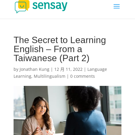
The Secret to Learning
English – From a
Taiwanese (Part 2)
by
Jonathan Kung
|
12 月 11, 2022
|
Language
Learning
,
Multilingualism
|
0 comments