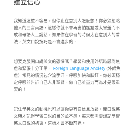
建立信心
我知道這並不容易，但停止在意別人怎麼想！你必須忽略
他人的三言兩語，這樣你就不會再害怕尷尬或太害羞而不
敢和母語人士說話，如果你在學習的時候太在意別人的看
法，英文口說技巧是不會進步的。
想要克服開口說英文的恐懼嗎？學習和使用外語時感到焦
慮和緊張十分正常，
Foreign Language Anxiety
(外語焦
慮）常見的情況包含流手汗、呼吸加快和臉紅。你必須穩
定呼吸並告訴自己人非聖賢，做自己並量力而為才是最重
要的！
記住學英文的動機也可以讓你更有自信且放鬆，開口說英
文時才記得學習口說的目的並不夠，每天都需要謹記學習
英文口說的初衷，這樣才會不斷前進。