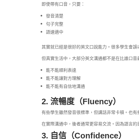
即使帶有口音，只要：
發音清楚
句子完整
語速適中
其實就已經是很好的英文口說能力。很多學生會誤
但真實生活中，大部分英文溝通都不是在比誰口音
能不能順利表達
能不能讓對方理解
能不能有自信地溝通
2. 流暢度（Fluency）
有些學生雖然發音很標準，但講話非常卡頓。也有
在實際溝通中，後者通常更容易交流。因為語言的
3. 自信（Confidence）