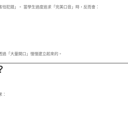
害怕犯錯」。 當學生過度追求「完美口音」時，反而會：
透過「大量開口」慢慢建立起來的。
？
求：