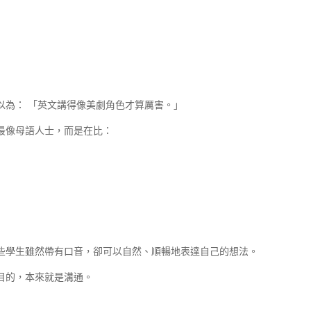
以為： 「英文講得像美劇角色才算厲害。」
最像母語人士，而是在比：
些學生雖然帶有口音，卻可以自然、順暢地表達自己的想法。
目的，本來就是溝通。