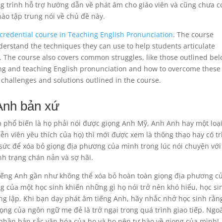
g trình hỗ trợ hướng dẫn về phát âm cho giáo viên và cũng chưa c
ào tập trung nói về chủ đề này.
credential course in Teaching English Pronunciation
. The course
derstand the techniques they can use to help students articulate
. The course also covers common struggles, like those outlined bel
ng and teaching English pronunciation and how to overcome these
 challenges and solutions outlined in the course.
 Anh bản xứ
 phổ biến là họ phải nói được giọng Anh Mỹ, Anh Anh hay một loạ
ễn viên yêu thích của họ) thì mới được xem là thông thạo hay có t
 sức để xóa bỏ giọng địa phương của mình trong lúc nói chuyện với
nh trạng chán nản và sợ hãi.
ếng Anh gần như không thể xóa bỏ hoàn toàn giọng địa phương c
g của một học sinh khiến những gì họ nói trở nên khó hiểu, học si
ng lập. Khi bạn dạy phát âm tiếng Anh, hãy nhắc nhở học sinh rằn
ọng của ngôn ngữ mẹ đẻ là trở ngại trong quá trình giao tiếp. Ngoà
 phần bản sắc văn hóa của họ và họ nên tự hào về giọng của mình!