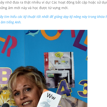
hãy nhớ đưa ra thật nhiều ví dụ! Các hoạt động bắt cặp hoặc sử dụ
 những âm mới này và học được từ vựng mới.
y tìm hiểu các kỹ thuật tốt nhất để giảng dạy kỹ năng này trong khóa 
 âm tiếng Anh.