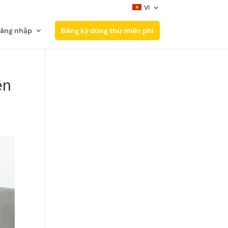
VI
ăng nhập
Đăng ký dùng thử miễn phí
ên