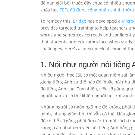
đề nan giải bởi trước đây chưa có nhiều chươn
khóa học
TEFL đã được công nhận chính thức
n
To remedy this,
Bridge
has developed a
Micro-
provides targeted training to help teachers un
words and sentences correctly and confidently
that students and educators face when studyi
challenges. Here’s a sneak peek at some of the
1. Nói như người nói tiếng
Nhiều người học ESL có một quan niệm sai lầm
giọng tiếng Anh cụ thể nào đó (hoặc nói như di
độ tiếng Anh cao. Tuy nhiên, việc cố gắng quá
người bản xứ có thể khiến người học rơi vào tì
Những người có ngôn ngữ mẹ đẻ không phải ti
mình, nhưng giảm bớt thì vẫn có thể. Nếu giọn
đó có thể cố gắng phát âm các từ một cách tru
không cần phải xem việc nói tiếng Anh bằng gi
giọng nói độc đáo của học sinh sẽ luôn là một