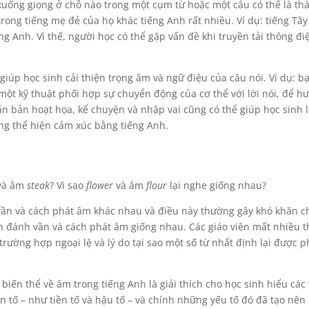
xuống giọng ở chỗ nào trong một cụm từ hoặc một câu có thể là th
 trong tiếng mẹ đẻ của họ khác tiếng Anh rất nhiều. Ví dụ: tiếng Tâ
g Anh. Vì thế, người học có thể gặp vấn đề khi truyền tải thông đi
giúp học sinh cải thiện trọng âm và ngữ điệu của câu nói. Ví dụ: b
 một kỹ thuật phối hợp sự chuyển động của cơ thể với lời nói, để h
ăn bản hoạt họa, kể chuyện và nhập vai cũng có thể giúp học sinh 
ăng thể hiện cảm xúc bằng tiếng Anh.
và âm
steak
? Vì sao
flower
và âm
flour
lại nghe giống nhau?
 vần và cách phát âm khác nhau và điều này thường gây khó khăn c
 đánh vần và cách phát âm giống nhau. Các giáo viên mất nhiều t
 trường hợp ngoại lệ và lý do tại sao một số từ nhất định lại được p
iến thể về âm trong tiếng Anh là giải thích cho học sinh hiểu các 
n tố – như tiền tố và hậu tố – và chính những yếu tố đó đã tạo nên