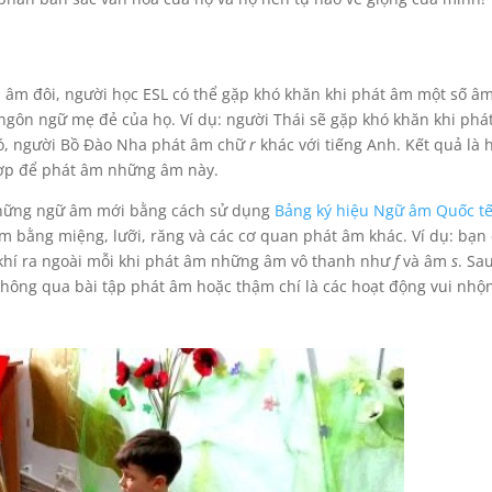
âm đôi, người học ESL có thể gặp khó khăn khi phát âm một số â
 ngôn ngữ mẹ đẻ của họ. Ví dụ: người Thái sẽ gặp khó khăn khi phá
đó, người Bồ Đào Nha phát âm chữ
r
khác với tiếng Anh. Kết quả là 
hợp để phát âm những âm này.
 những ngữ âm mới bằng cách sử dụng
Bảng ký hiệu Ngữ âm Quốc t
m bằng miệng, lưỡi, răng và các cơ quan phát âm khác. Ví dụ: bạn
 khí ra ngoài mỗi khi phát âm những âm vô thanh như
f
và âm
s
. Sa
 thông qua bài tập phát âm hoặc thậm chí là các hoạt động vui nhộ