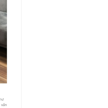
như
à vấn