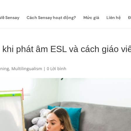
Về Sensay
Cách Sensay hoạt động?
Mức giá
Liên hệ
Đ
 khi phát âm ESL và cách giáo vi
rning
,
Multilingualism
|
0 Lời bình