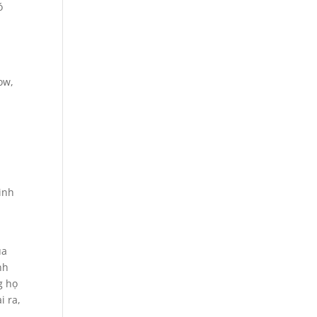
ó
ow,
i
rình
ủa
nh
g họ
i ra,