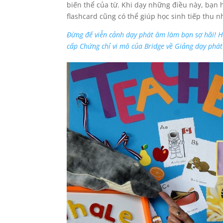
biến thể của từ. Khi dạy những điều này, bạn 
flashcard cũng có thể giúp học sinh tiếp thu
Đừng để viễn cảnh dạy phát âm làm bạn sợ hãi! Hã
cấp Chứng chỉ vi mô của Bridge về Giảng dạy phát