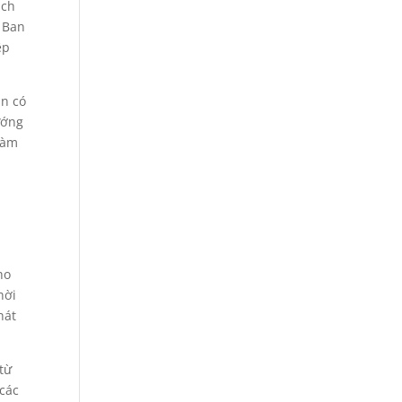
ách
y Ban
ệp
ạn có
ướng
làm
ho
hời
hát
từ
 các