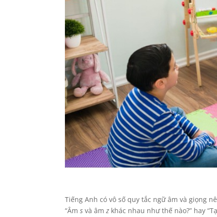
Tiếng Anh có vô số quy tắc ngữ âm và giọng n
“Âm
s
và âm
z
khác nhau như thế nào?” hay “T