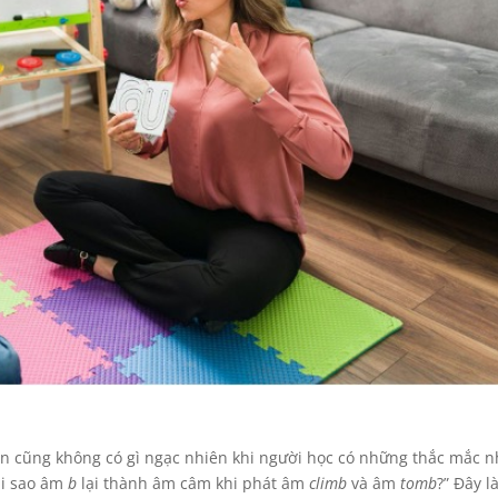
ên cũng không có gì ngạc nhiên khi người học có những thắc mắc 
ại sao âm
b
lại thành âm câm khi phát âm
climb
và âm
tomb
?” Đây l