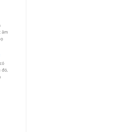
m
t âm
họ
ế
 có
u đó,
n